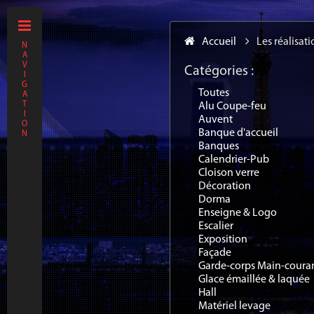
Accueil
Les réalisat
N
A
V
Catégories :
I
G
Toutes
A
T
Alu Coupe-feu
I
Auvent
O
Banque d'accueil
N
Banques
Calendrier-Pub
Cloison verre
Décoration
Dorma
Enseigne & Logo
Escalier
Exposition
Façade
Garde-corps Main-coura
Glace émaillée & laquée
Hall
Matériel levage