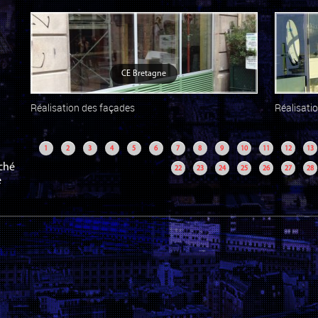
CE Bretagne
Réalisation des façades
Réalisatio
1
2
3
4
5
6
7
8
9
10
11
12
13
aché
22
23
24
25
26
27
28
é