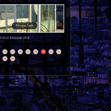
Kiosque Foch
n d'un kiosque vitré
14
15
16
17
18
19
20
21
29
30