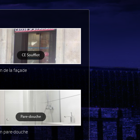
CE Soufflot
n de la façade
Pare-douche
on pare-douche