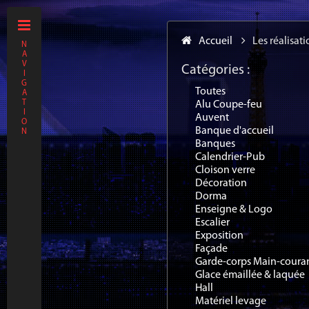
Accueil
Les réalisat
N
A
V
Catégories :
I
G
Toutes
A
T
Alu Coupe-feu
I
Auvent
O
Banque d'accueil
N
Banques
Calendrier-Pub
Cloison verre
Décoration
Dorma
Enseigne & Logo
Escalier
Exposition
Façade
Garde-corps Main-coura
Glace émaillée & laquée
Hall
Matériel levage