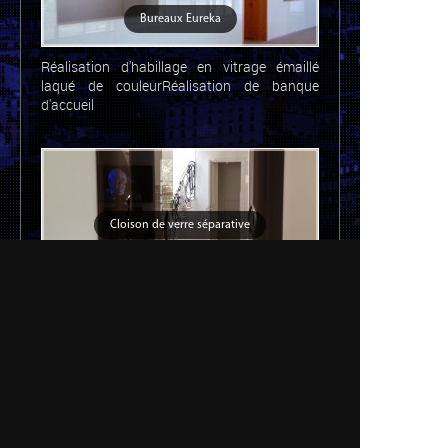
Bureaux Eureka
Réalisation d'habillage en vitrage émaillé
laqué de couleurRéalisation de banque
d'accueil
Cloison de verre séparative
Conception et réalisation d'une cloison
séparative avec vantaux coulissants dans un
appartement parisien.
1
2
3
4
5
6
7
8
9
10
11
12
13
14
15
16
17
18
19
20
21
22
23
24
25
26
27